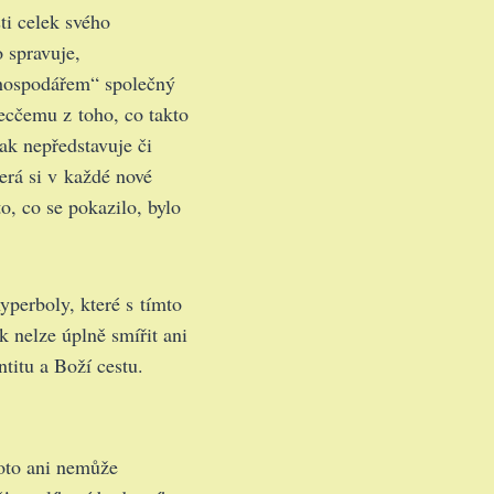
sti celek svého
o spravuje,
„hospodářem“ společný
lecčemu z toho, co takto
pak nepředstavuje či
erá si v každé nové
o, co se pokazilo, bylo
yperboly, které s tímto
 nelze úplně smířit ani
titu a Boží cestu.
roto ani nemůže