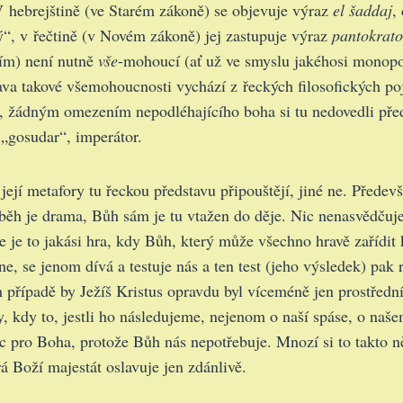
V hebrejštině (ve Starém zákoně) se objevuje výraz
el šaddaj
,
ý“, v řečtině (v Novém zákoně) jej zastupuje výraz
pantokrat
ím) není nutně
vše
-mohoucí (ať už ve smyslu jakéhosi monop
ava takové všemohoucnosti vychází z řeckých filosofických poj
 žádným omezením nepodléhajícího boha si tu nedovedli před
 „gosudar“, imperátor.
její metafory tu řeckou představu připouštějí, jiné ne. Předev
íběh je drama, Bůh sám je tu vtažen do děje. Nic nenasvědčuje
e je to jakási hra, kdy Bůh, který může všechno hravě zařídit 
ne, se jenom dívá a testuje nás a ten test (jeho výsledek) pak
 případě by Ježíš Kristus opravdu byl víceméně jen prostředn
, kdy to, jestli ho následujeme, nejenom o naší spáse, o naš
c pro Boha, protože Bůh nás nepotřebuje. Mnozí si to takto ně
rá Boží majestát oslavuje jen zdánlivě.