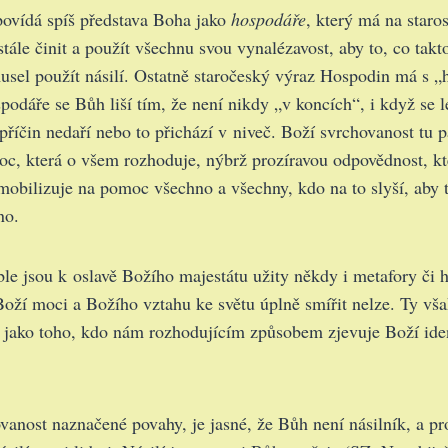
ovídá spíš představa Boha jako
hospodáře
, který má na staro
tále činit a použít všechnu svou vynalézavost, aby to, co takt
musel použít násilí. Ostatně staročeský výraz Hospodin má s 
odáře se Bůh liší tím, že není nikdy „v koncích“, i když se 
 příčin nedaří nebo to přichází v niveč. Boží svrchovanost tu 
c, která o všem rozhoduje, nýbrž prozíravou odpovědnost, kt
 mobilizuje na pomoc všechno a všechny, kdo na to slyší, aby t
no.
e jsou k oslavě Božího majestátu užity někdy i metafory či h
í moci a Božího vztahu ke světu úplně smířit nelze. Ty však
 jako toho, kdo nám rozhodujícím způsobem zjevuje Boží iden
vanost naznačené povahy, je jasné, že Bůh není násilník, a p