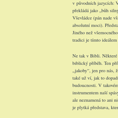
v původních jazycích: 
překládá jako „bůh siln
Vševládce (pán nade vš
absolutní moci). Předst
Jiného než všemocného,
tradici je tímto ideálem
Ne tak v Bibli. Některé 
biblický příběh. Ten př
„jakoby“, jen pro nás, ž
také už ví, jak to dopad
budoucnosti. V takovém
instrumentem naší spásy
ale neznamená to ani ni
je plytká představa, kte