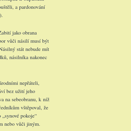
uštěli, a pardonování
).
 Zabití jako obrana
or vůči násilí musí být
 Násilný stát nebude mít
edků, násilníka nakonec
árodními nepřáteli,
ví bez užití jeho
va na sebeobranu, k níž
učedníkům vštěpoval, že
ko „synové pokoje“
ým nebo vůči jiným.