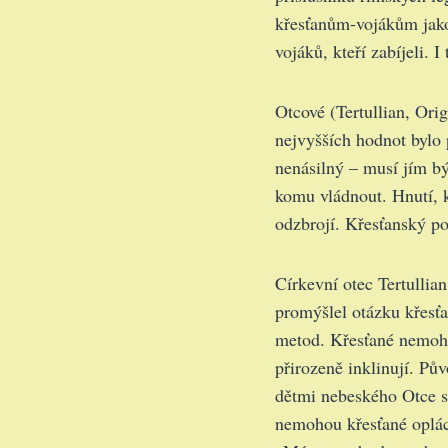
křesťanům-vojákům jako 
vojáků, kteří zabíjeli. 
Otcové (Tertullian, Orig
nejvyšších hodnot bylo
nenásilný – musí jím být
komu vládnout. Hnutí, k
odzbrojí. Křesťanský pos
Církevní otec Tertullia
promýšlel otázku křesťa
metod. Křesťané nemoho
přirozeně inklinují. Pů
dětmi nebeského Otce se
nemohou křesťané oplác