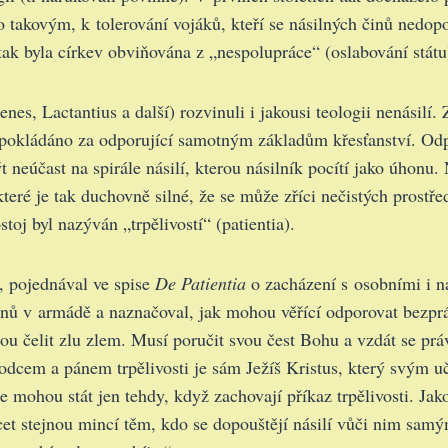
takovým, k tolerování vojáků, kteří se násilných činů nedopo
I tak byla církev obviňována z „nespolupráce“ (oslabování státu
enes, Lactantius a další) rozvinuli i jakousi teologii nenásilí.
 pokládáno za odporující samotným základům křesťanství. Odp
 neúčast na spirále násilí, kterou násilník pocítí jako úhonu.
teré je tak duchovně silné, že se může zříci nečistých prostř
toj byl nazýván „trpělivostí“ (patientia).
n, pojednával ve spise
De Patientia
o zacházení s osobními i n
nů v armádě a naznačoval, jak mohou věřící odporovat bezprá
u čelit zlu zlem. Musí poručit svou čest Bohu a vzdát se prá
vodcem a pánem trpělivosti je sám Ježíš Kristus, který svým 
 mohou stát jen tehdy, když zachovají příkaz trpělivosti. Ja
et stejnou mincí těm, kdo se dopouštějí násilí vůči nim sam