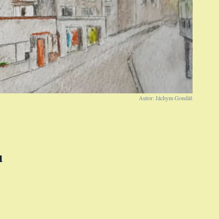
Autor: Jáchym Gondáš
u