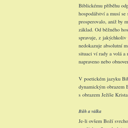
Biblickému příběhu odp
hospodářství a musí se s
prosperovalo, aniž by 
základ. Od běžného hosp
spravuje, z jakýchkoliv
nedokazuje absolutní mo
situaci ví rady a volá a
napraveno nebo obnove
V poetickém jazyku Bibl
dynamickým obrazem Bož
s obrazem Ježíše Krista
Bůh a válka
Je-li ovšem Boží svrcho