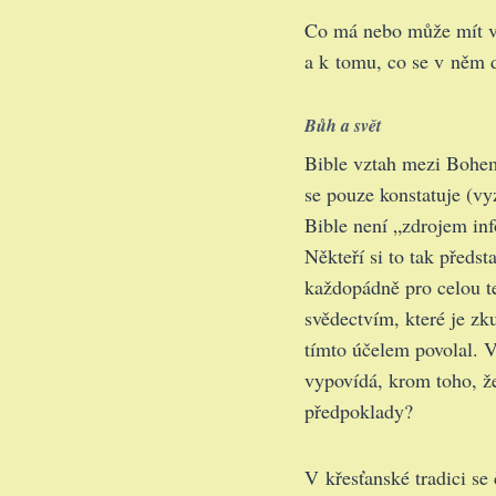
Co má nebo může mít ví
a k tomu, co se v něm 
Bůh a svět
Bible vztah mezi Bohem
se pouze konstatuje (vy
Bible není „zdrojem in
Někteří si to tak předst
každopádně pro celou te
svědectvím, které je zku
tímto účelem povolal. V
vypovídá, krom toho, ž
předpoklady?
V křesťanské tradici se