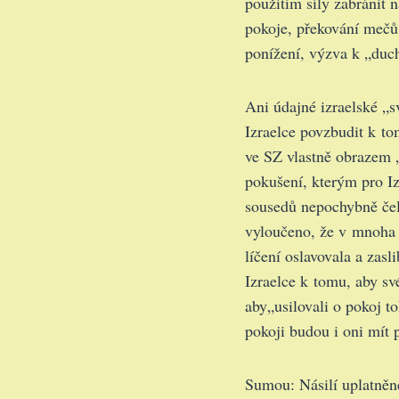
použitím síly zabránit n
pokoje, překování mečů 
ponížení, výzva k „duch
Ani údajné izraelské „s
Izraelce povzbudit k to
ve SZ vlastně obrazem 
pokušení, kterým pro Iz
sousedů nepochybně čeli
vyloučeno, že v mnoha p
líčení oslavovala a zasl
Izraelce k tomu, aby sv
aby„usilovali o pokoj t
pokoji budou i oni mít p
Sumou: Násilí uplatněné