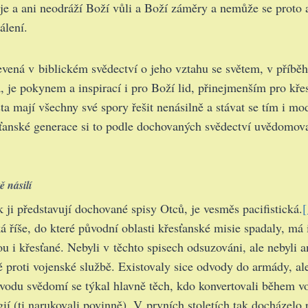
je a ani neodráží Boží vůli a Boží záměry a nemůže se proto 
álení.
evená v biblickém svědectví o jeho vztahu se světem, v příběh
, je pokynem a inspirací i pro Boží lid, přinejmenším pro křes
ta mají všechny své spory řešit nenásilně a stávat se tím i mo
ťanské generace si to podle dochovaných svědectví uvědomoval
ě násilí
jak ji představují dochované spisy Otců, je vesměs pacifistická.
[
 říše, do které původní oblasti křesťanské misie spadaly, má i
u i křesťané. Nebyli v těchto spisech odsuzováni, ale nebyli a
 proti vojenské službě. Existovaly sice odvody do armády, al
vodu svědomí se týkal hlavně těch, kdo konvertovali během vo
gií (ti narukovali povinně). V prvních stoletích tak docházelo