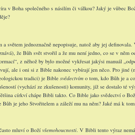
ra v Boha společného s násilím či válkou? Jaký je vůbec Bo
děje?
 a světem jednoznačně nepopisuje, natož aby jej definovala. 
znává), že Bůh svět stvořil a že mu není jedno, co se v něm o
formací“, z něhož by bylo možné vykřesat jakýsi manuál „odp
avují, ale i oni si z Bible nakonec vybírají jen něco. Pro jiné 
ologickou tradici) je Bible
svědectvím
o tom, kdo Bůh je a co
šeností (vychází ze zkušenosti) komunity, jíž se dostalo té vý
ětšina církví chápe Bibli takto. Co Bible jako svědectví o Bo
e Bůh je jeho Stvořitelem a záleží mu na něm? Jaké má k tomu
 často mluví o Boží
všemohoucnosti
. V Bibli tento výraz nem