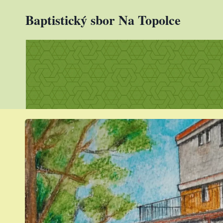
Přeskočit
Baptistický sbor Na Topolce
na
obsah