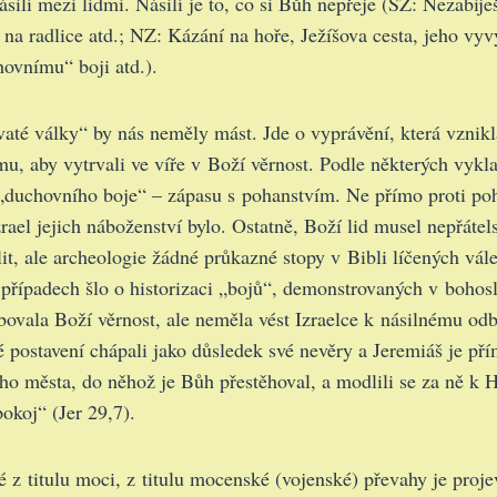
ásilí mezi lidmi. Násilí je to, co si Bůh nepřeje (SZ: Nezabije
na radlice atd.; NZ: Kázání na hoře, Ježíšova cesta, jeho vyv
ovnímu“ boji atd.).
vaté války“ by nás neměly mást. Jde o vyprávění, která vznikl
mu, aby vytrvali ve víře v Boží věrnost. Podle některých vykla
„duchovního boje“ – zápasu s pohanstvím. Ne přímo proti poh
rael jejich náboženství bylo. Ostatně, Boží lid musel nepřátels
t, ale archeologie žádné průkazné stopy v Bibli líčených vále
řípadech šlo o historizaci „bojů“, demonstrovaných v bohoslu
ibovala Boží věrnost, ale neměla vést Izraelce k násilnému odb
é postavení chápali jako důsledek své nevěry a Jeremiáš je př
oho města, do něhož je Bůh přestěhoval, a modlili se za ně k 
okoj“ (Jer 29,7).
 z titulu moci, z titulu mocenské (vojenské) převahy je proj