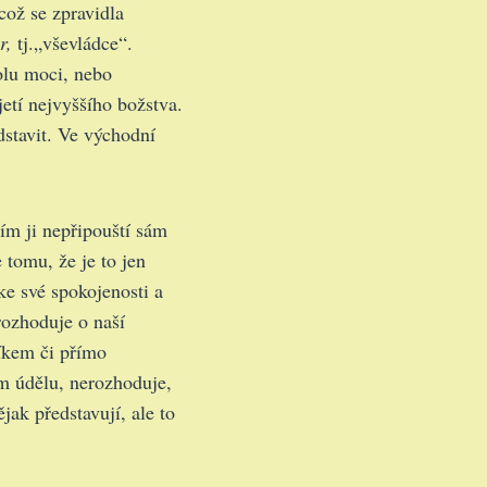
 což se zpravidla
or,
tj.„vševládce“.
olu moci, nebo
etí nejvyššího božstva.
stavit. Ve východní
ším ji nepřipouští sám
 tomu, že je to jen
ke své spokojenosti a
 rozhoduje o naší
íkem či přímo
em údělu, nerozhoduje,
jak představují, ale to