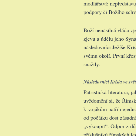
modlářství: nepředstavu
podpory či Božího schv
Boží nenásilná vláda zj
zjevu a údělu jeho Syna
následovníci Ježíše Kris
svému okolí. První křes
snažily.
Následovníci Krista ve svět
Patristická literatura, 
uvědomění si, že Římská
k vojákům patří nejedno
od počátku dost zásadně
„vykoupit“. Odpor z dů
příslušníků římských le