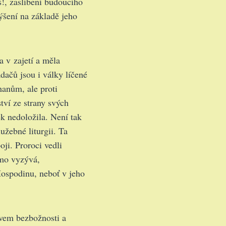
š!, zaslíbení budoucího
ýšení na základě jeho
a v zajetí a měla
dačů jsou i války líčené
anům, ale proti
tví ze strany svých
k nedoložila. Není tak
žebné liturgii. Ta
oji. Proroci vedli
ímo vyzývá,
Hospodinu, neboť v jeho
evem bezbožnosti a