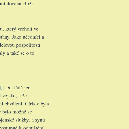
ani dovolat Boží
u, který vrcholí ve
ťany. Jako učedníci a
delovou pospolitostí
y a také se o to
1]
Dokládá jen
 vojsko, a že
ni chváleni. Církev byla
e bylo možné se
jenské služby, a synů
 postupně k odpuštění