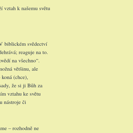
ží vztah k našemu světu
V biblickém svědectví
dehrává; reaguje na to.
ovědí na všechno“.
(možná většinu, ale
 koná (chce),
sady, že si ji Bůh za
žím vztahu ke světu
 nástroje či
áme – rozhodně ne